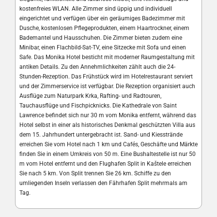
kostenfreies WLAN. Alle Zimmer sind üppig und individuell
eingerichtet und verfügen über ein geräumiges Badezimmer mit
Dusche, kostenlosen Pflegeprodukten, einem Haartrockner, einem
Bademantel und Hausschuhen. Die Zimmer bieten zudem eine
Minibar, einen Flachbild-Sat-TV, eine Sitzecke mit Sofa und einen
Safe. Das Monika Hotel besticht mit moderner Raumgestaltung mit
antiken Details. Zu den Annehmlichkeiten zählt auch die 24-
Stunden-Rezeption. Das Frühstück wird im Hotelrestaurant serviert
und der Zimmerservice ist verfügbar. Die Rezeption organisiert auch
Ausflüge zum Naturpark Krka, Rafting- und Radtouren,
Tauchausflüge und Fischpicknicks. Die Kathedrale von Saint
Lawrence befindet sich nur 30 m vom Monika entfernt, während das
Hotel selbst in einer als historisches Denkmal geschützten Villa aus
dem 15. Jahrhundert untergebracht ist. Sand- und Kiesstrände
erreichen Sie vom Hotel nach 1 km und Cafés, Geschäfte und Märkte
finden Sie in einem Umkreis von 50 m. Eine Bushaltestelle ist nur 50
m vom Hotel entfernt und den Flughafen Split in Kaštele erreichen
Sie nach 5 km. Von Split trennen Sie 26 km. Schiffe zu den
umliegenden Inseln verlassen den Fährhafen Split mehrmals am
Tag.