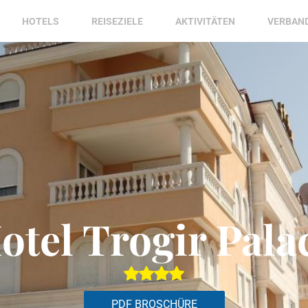
HOTELS
REISEZIELE
AKTIVITÄTEN
VERBAN
otel Trogir Pala
PDF BROSCHÜRE