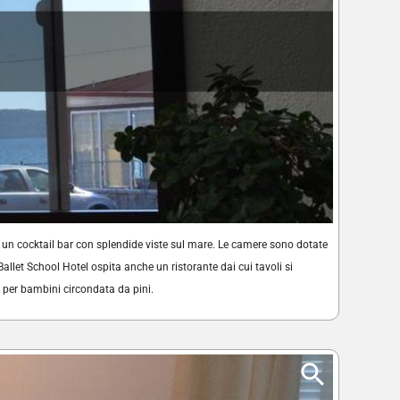
e un cocktail bar con splendide viste sul mare. Le camere sono dotate
allet School Hotel ospita anche un ristorante dai cui tavoli si
i per bambini circondata da pini.