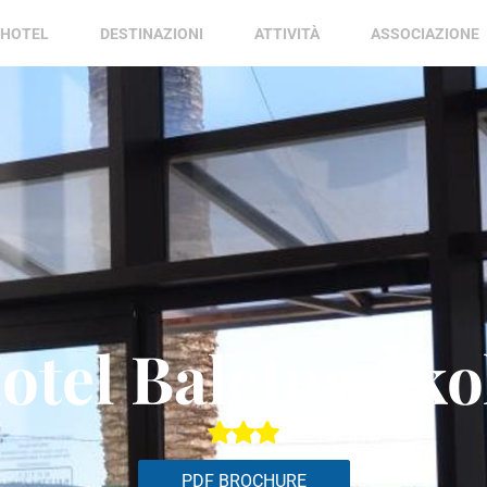
HOTEL
DESTINAZIONI
ATTIVITÀ
ASSOCIAZIONE
otel Baletna Ško
PDF BROCHURE