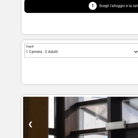
1
Scegli l'alloggio e la tar
Ospiti
1 Camera - 2 Adulti
❮