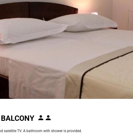
 BALCONY
nd satellite TV. A bathroom with shower is provided.