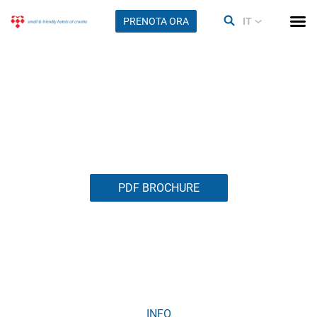
PRENOTA ORA
IT
Hotel Crnković
PDF BROCHURE
INFO