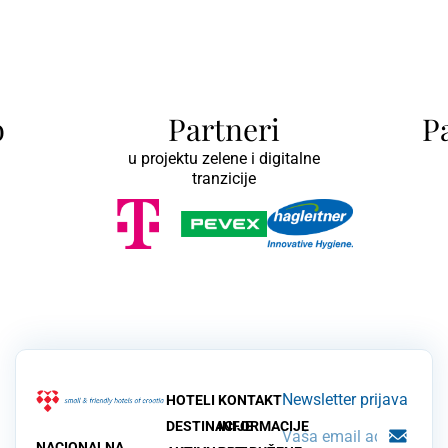
b
Partneri
P
u projektu zelene i digitalne
tranzicije
Newsletter prijava
HOTELI
KONTAKT
DESTINACIJE
INFORMACIJE
NACIONALNA