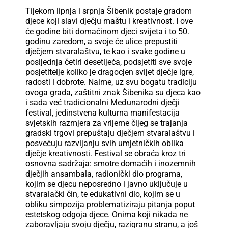
Tijekom lipnja i srpnja Šibenik postaje gradom
djece koji slavi dječju maštu i kreativnost. I ove
će godine biti domaćinom djeci svijeta i to 50.
godinu zaredom, a svoje će ulice prepustiti
dječjem stvaralaštvu, te kao i svake godine u
posljednja četiri desetljeća, podsjetiti sve svoje
posjetitelje koliko je dragocjen svijet dječje igre,
radosti i dobrote. Naime, uz svu bogatu tradiciju
ovoga grada, zaštitni znak Šibenika su djeca kao
i sada već tradicionalni Međunarodni dječji
festival, jedinstvena kulturna manifestacija
svjetskih razmjera za vrijeme čijeg se trajanja
gradski trgovi prepuštaju dječjem stvaralaštvu i
posvećuju razvijanju svih umjetničkih oblika
dječje kreativnosti. Festival se obraća kroz tri
osnovna sadržaja: smotre domaćih i inozemnih
dječjih ansambala, radionički dio programa,
kojim se djecu neposredno i javno uključuje u
stvaralački čin, te edukativni dio, kojim se u
obliku simpozija problematiziraju pitanja poput
estetskog odgoja djece. Onima koji nikada ne
zaboravljaju svoju dječju, razigranu stranu, a još