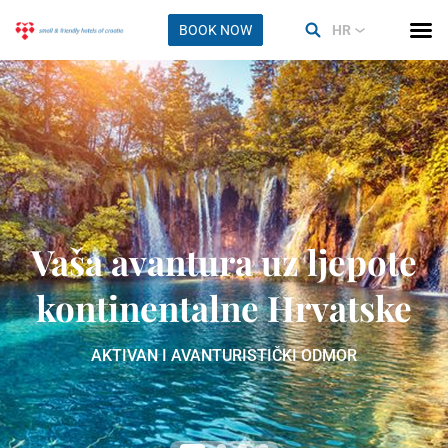
BOOK NOW
HR
Vaša avantura uz ljepote
kontinentalne Hrvatske
AKTIVAN I AVANTURISTIČKI ODMOR