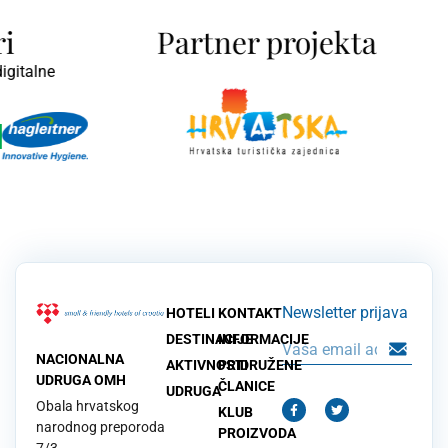
Partner projekta
ne
Newsletter prijava
HOTELI
KONTAKT
DESTINACIJE
INFORMACIJE
NACIONALNA
AKTIVNOSTI
PRIDRUŽENE
UDRUGA OMH
ČLANICE
UDRUGA
Obala hrvatskog
KLUB
narodnog preporoda
PROIZVODA