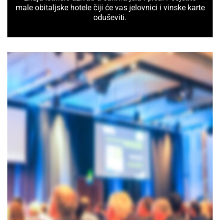
male obitaljske hotele čiji će vas jelovnici i vinske karte
oduševiti.