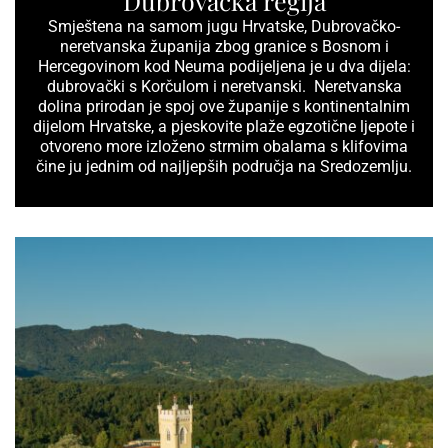
Dubrovačka regija
Smještena na samom jugu Hrvatske, Dubrovačko-
neretvanska županija zbog granice s Bosnom i
Hercegovinom kod Neuma podijeljena je u dva dijela:
dubrovački s Korčulom i neretvanski. Neretvanska
dolina prirodan je spoj ove županije s kontinentalnim
dijelom Hrvatske, a pjeskovite plaže egzotične ljepote i
otvoreno more izloženo strmim obalama s klifovima
čine ju jednim od najljepših područja na Sredozemlju.