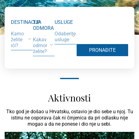
DESTINACIJA
TIP
USLUGE
ODMORA
Kamo
Odaberite
želite
Kakav
usluge
ići?
odmor
PRONAĐITE
želite?
Aktivnosti
Tko god je došao u Hrvatsku, ostavio je dio sebe u njoj. Tu
istinu ne osporava čak ni činjenica da pri odlasku nije
mogao a da ne ponese i dio nje u sebi.