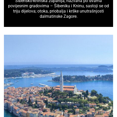
Šibensko-kninska županija, nazvana po dvama
povijesnim gradovima – Šibeniku i Kninu, sastoji se od
triju dijelova; otoka, priobalja i krške unutrašnjosti
dalmatinske Zagore.