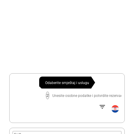
Odaberite smještaj i uslugu
2
Unesite osobne podatke i potvrdite rezervaciju