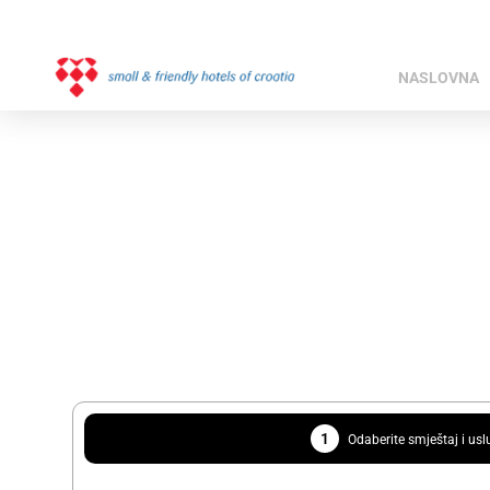
1
Odaberite smještaj i us