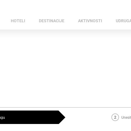
2
lugu
Unesit