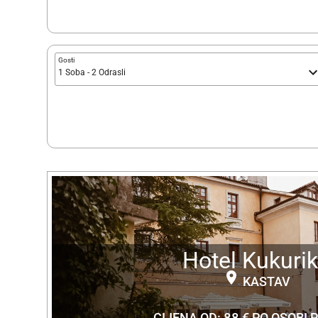
Gosti
1 Soba - 2 Odrasli
Hotel Kukuri
KASTAV
CIJENA OD:
88 €
PO OSOBI,