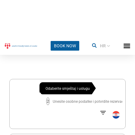
Odaberite smještaj i uslugu
2
Unesite osobne podatke i potvrdite rezervaciju
Gosti
1 Soba - 2 Odrasli
Prijava
-
Odjava
Pet, 7 Kol 2026 - Sub, 8 Kol 2026
PROVJERA DOSTUPNOSTI