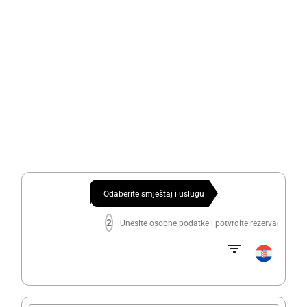
Odaberite smještaj i uslugu
2
Unesite osobne podatke i potvrdite rezervaciju