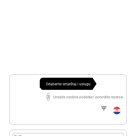
Odaberite smještaj i uslugu
2
Unesite osobne podatke i potvrdite rezervaciju