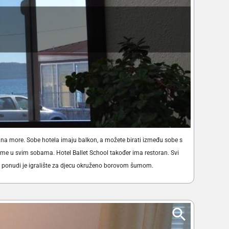
m na more. Sobe hotela imaju balkon, a možete birati između sobe s
eme u svim sobama. Hotel Ballet School također ima restoran. Svi
 U ponudi je igralište za djecu okruženo borovom šumom.