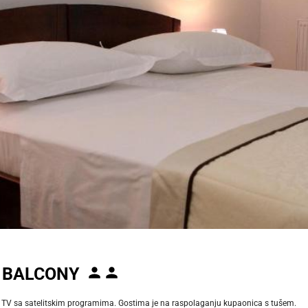
 BALCONY
i i TV sa satelitskim programima. Gostima je na raspolaganju kupaonica s tušem.