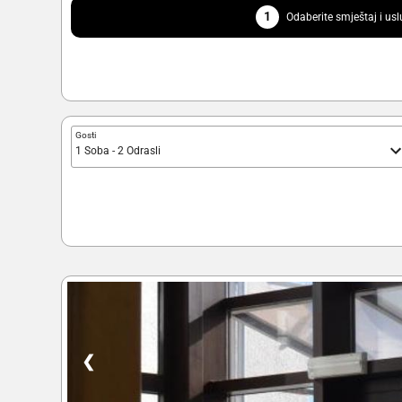
1
Odaberite smještaj i us
Gosti
1 Soba - 2 Odrasli
❮