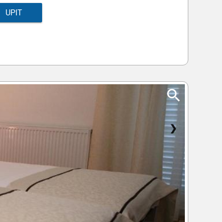
UPIT
❯