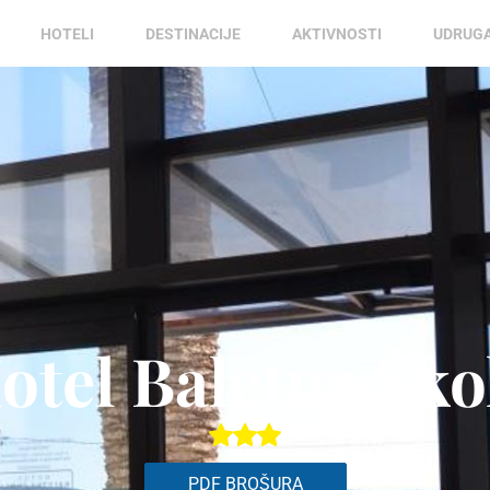
HOTELI
DESTINACIJE
AKTIVNOSTI
UDRUG
otel Baletna Ško
PDF BROŠURA