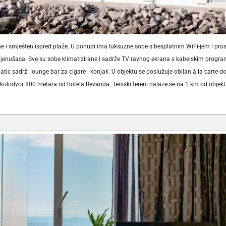
ine i smješten ispred plaže. U ponudi ima luksuzne sobe s besplatnim WiFi-jem i 
pjenušaca. Sve su sobe klimatizirane i sadrže TV ravnog ekrana s kabelskim progr
ic sadrži lounge bar za cigare i konjak. U objektu se poslužuje obilan à la carte 
olodvor 800 metara od hotela Bevanda. Teniski tereni nalaze se na 1 km od objekta.