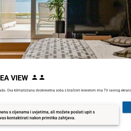
EA VIEW
u. Ova klimatizirana dvokrevetna soba s bračnim krevetom ima TV ravnog ekrana 
enu s cijenama i uvjetima, ali možete poslati upit s
as kontaktirati nakon primitka zahtjeva.