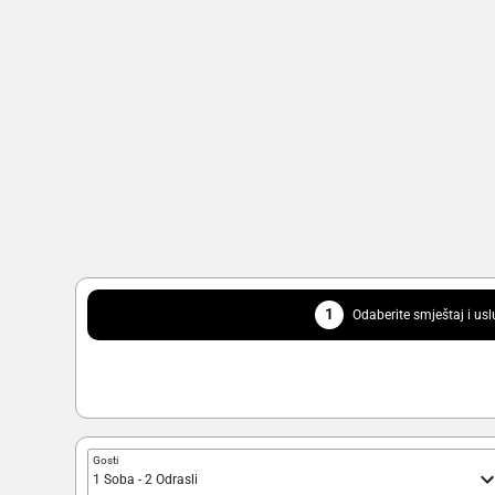
1
Odaberite smještaj i us
Gosti
1 Soba - 2 Odrasli