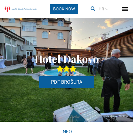
BOOK NOW
HR
Hotel Đakovo
PDF BROŠURA
INFO