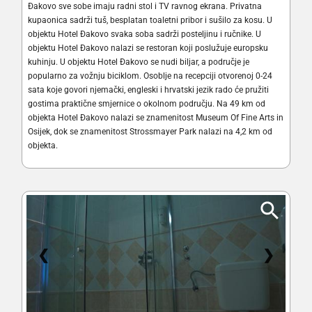
Đakovo sve sobe imaju radni stol i TV ravnog ekrana. Privatna
kupaonica sadrži tuš, besplatan toaletni pribor i sušilo za kosu. U
objektu Hotel Đakovo svaka soba sadrži posteljinu i ručnike. U
objektu Hotel Đakovo nalazi se restoran koji poslužuje europsku
kuhinju. U objektu Hotel Đakovo se nudi biljar, a područje je
popularno za vožnju biciklom. Osoblje na recepciji otvorenoj 0-24
sata koje govori njemački, engleski i hrvatski jezik rado će pružiti
gostima praktične smjernice o okolnom području. Na 49 km od
objekta Hotel Đakovo nalazi se znamenitost Museum Of Fine Arts in
Osijek, dok se znamenitost Strossmayer Park nalazi na 4,2 km od
objekta.
❮
❯