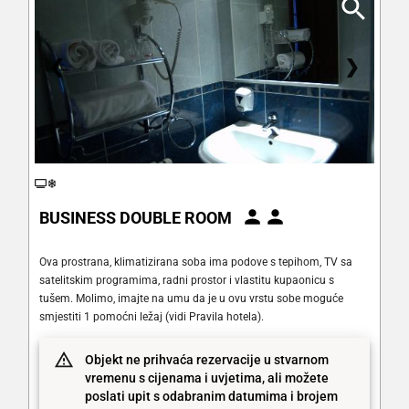
❮
❯
BUSINESS DOUBLE ROOM
Ova prostrana, klimatizirana soba ima podove s tepihom, TV sa
satelitskim programima, radni prostor i vlastitu kupaonicu s
tušem. Molimo, imajte na umu da je u ovu vrstu sobe moguće
smjestiti 1 pomoćni ležaj (vidi Pravila hotela).
Objekt ne prihvaća rezervacije u stvarnom
vremenu s cijenama i uvjetima, ali možete
poslati upit s odabranim datumima i brojem