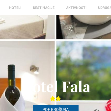
HOTELI
DESTINACIJE
AKTIVNOSTI
UDRUG
Hotel Fala
PDF BROŠURA