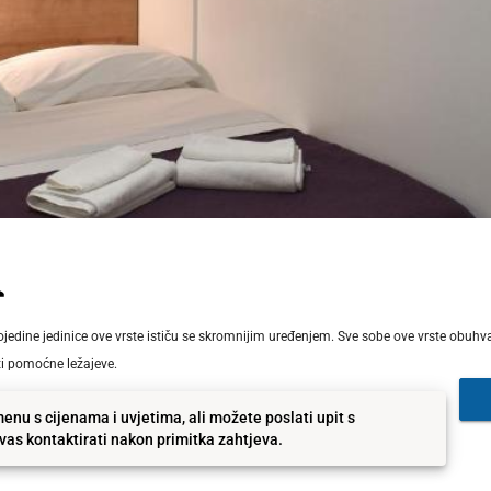
dine jedinice ove vrste ističu se skromnijim uređenjem. Sve sobe ove vrste obuhvać
ti pomoćne ležajeve.
enu s cijenama i uvjetima, ali možete poslati upit s
as kontaktirati nakon primitka zahtjeva.