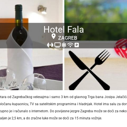
Hotel Fala
ZAGREB
metara od Zagrebačkog velesajma i samo 3 km od glavnog Trga bana Josipa Jelačića.
opločanu kupaonicu, TV sa satelitskim programima i hladnjak. Hotel ima salu za dor
tupno je i računalo s internetom. Do povijesne jezgre Zagreba može se doći za neko
ljen je 2,5 km, a do zračne luke može se doći za 15 minuta vožnje.