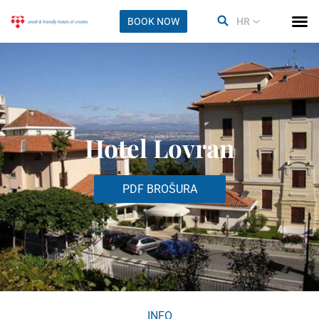
BOOK NOW
HR
Hotel Lovran
PDF BROŠURA
INFO