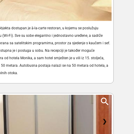
jekta dostupan je à-la-carte restoran, u kojemu se poslužuju
tu (Wi-Fi). Sve su sobe elegantno i jednostavno uređene, a sadrže
ana sa satelitskim programima, prostor za sjedenje s kaučem i sef.
ostupna je i posluga u sobu. Na recepciji je također moguće
ra od hotela Monika, a sam hotel smješten je u vili iz 15. stoljeća,
 od 50 metara. Autobusna postaja nalazi se na 50 metara od hotela, a
olnih otoka.
❯