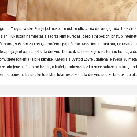
rada Trogira, a okružen je jedinstvenim uskim uličicama drevnog grada. U okviru ob
alan i luksuzan namještaj, a sadrže klima-uređaj i besplatni bežični pristup interne
tinama, sušilom za kosu, ogrtačem i papučama. Sobe imaju mini bar, TV ravnog ekr
 Recepcija je otvorena 24 sata dnevno. Doručak se poslužuje u restoranu hotela, a d
lom, izlete ronjenja i riblje piknike. Katedrala Svetog Lovre udaljena je svega 30 meta
laže udaljene su 1 km od hotela, a kafići, prodavaonice i tržnice nalaze se u krugu
 km od objekta. Iz splitske trajektne luke nekoliko puta dnevno polaze brodovi do ok