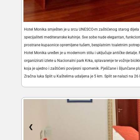
Hotel Monika smješten je u srcu UNESCO-m zaštićenog starog dijela g
specijaliteti mediteranske kuhinje. Sve sobe nude elegantan, funkcion
prostrane kupaonice opremljene tušem, besplatnim toaletnim potrepš
Hotel Monika uređen je u modernom stilu i uključuje antičke detalje.
organizirati izlete u Nacionalni park Krka, splavarenje te vožnje bicik
koja je ujedno i zaštićeni povijesni spomenik. Pješčane i šljunčane p
Zračna luka Split u Kaštelima udaljena je 5 km. Split se nalazi na 26
❮