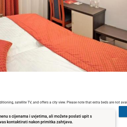
oning, satellite TV, and offers a city view. Please note that extra beds are not avai
enu s cijenama i uvjetima, ali možete poslati upit s
as kontaktirati nakon primitka zahtjeva.