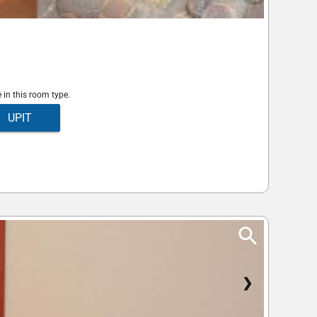
e in this room type.
UPIT
❯