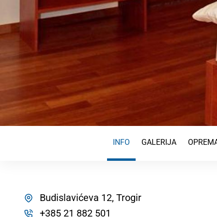
INFO
GALERIJA
OPREMA
Budislavićeva 12, Trogir
+385 21 882 501