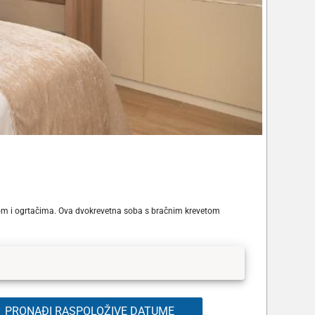
om i ogrtačima. Ova dvokrevetna soba s bračnim krevetom
PRONAĐI RASPOLOŽIVE DATUME