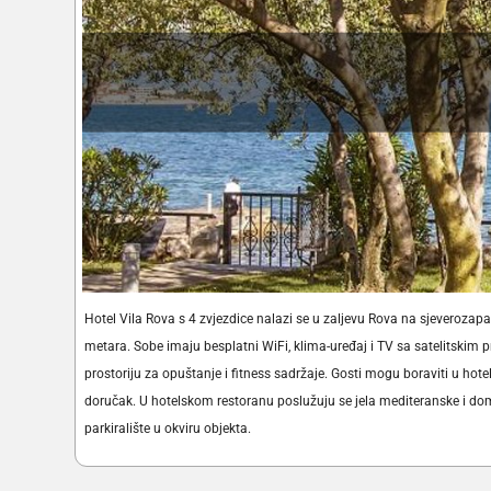
Hotel Vila Rova s 4 zvjezdice nalazi se u zaljevu Rova na sjeverozap
metara. Sobe imaju besplatni WiFi, klima-uređaj i TV sa satelitskim
prostoriju za opuštanje i fitness sadržaje. Gosti mogu boraviti u hot
doručak. U hotelskom restoranu poslužuju se jela mediteranske i domać
parkiralište u okviru objekta.