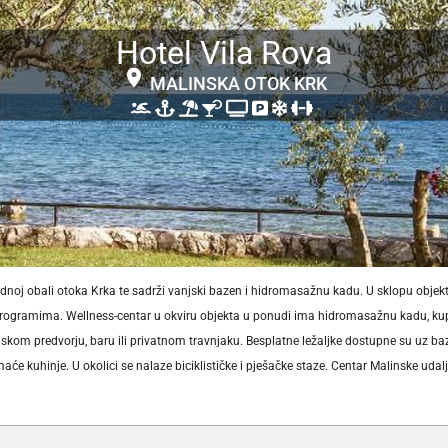
Hotel Vila Rova
MALINSKA OTOK KRK
adnoj obali otoka Krka te sadrži vanjski bazen i hidromasažnu kadu. U sklopu objek
 programima. Wellness-centar u okviru objekta u ponudi ima hidromasažnu kadu, kupk
elskom predvorju, baru ili privatnom travnjaku. Besplatne ležaljke dostupne su uz b
e kuhinje. U okolici se nalaze biciklističke i pješačke staze. Centar Malinske udal