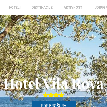
HOTELI
DESTINACIJE
AKTIVNOSTI
UDRUG
Hotel Vila Rova
PDF BROŠURA