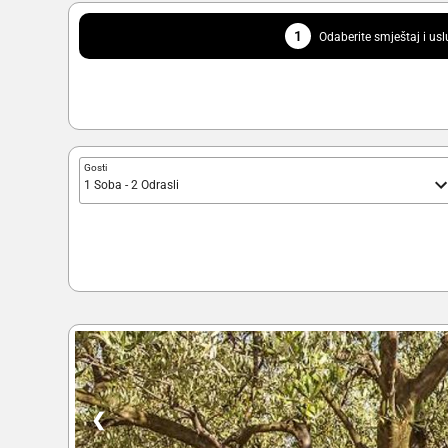
1
Odaberite smještaj i us
Gosti
1 Soba - 2 Odrasli
❮