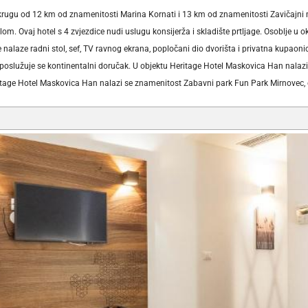
rugu od 12 km od znamenitosti Marina Kornati i 13 km od znamenitosti Zavičajni mu
lom. Ovaj hotel s 4 zvjezdice nudi uslugu konsijerža i skladište prtljage. Osoblje u
nalaze radni stol, sef, TV ravnog ekrana, popločani dio dvorišta i privatna kupaoni
poslužuje se kontinentalni doručak. U objektu Heritage Hotel Maskovica Han nalazi 
Heritage Hotel Maskovica Han nalazi se znamenitost Zabavni park Fun Park Mirnovec