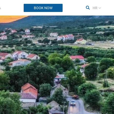
A
BOOK NOW
HR