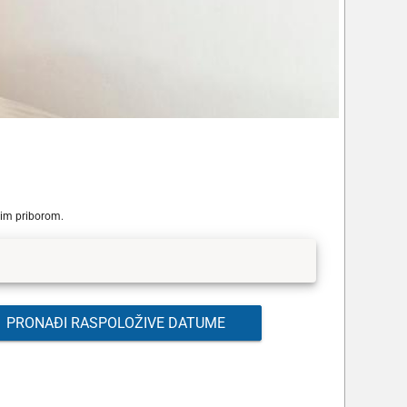
čkim priborom.
PRONAĐI RASPOLOŽIVE DATUME