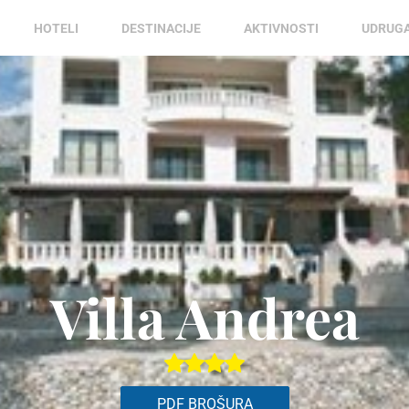
HOTELI
DESTINACIJE
AKTIVNOSTI
UDRUG
Villa Andrea
PDF BROŠURA