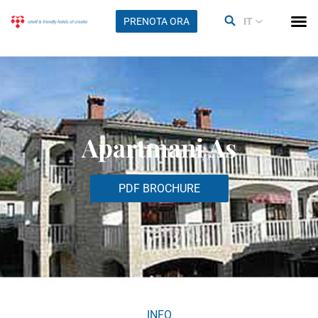
PRENOTA ORA
IT
Apartmani As
PDF BROCHURE
INFO