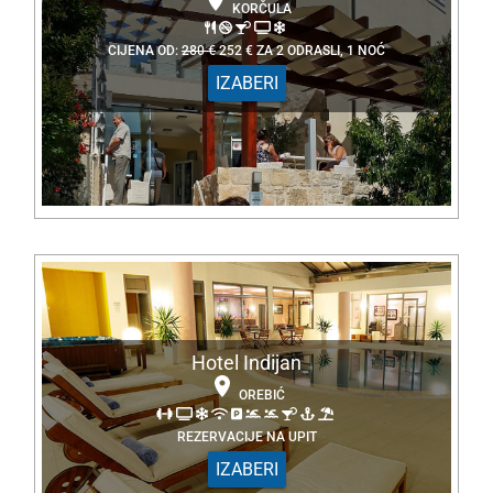
KORČULA
CIJENA OD:
280 €
252 €
ZA
2
ODRASLI
,
1
NOĆ
IZABERI
Hotel Indijan
OREBIĆ
REZERVACIJE NA UPIT
IZABERI