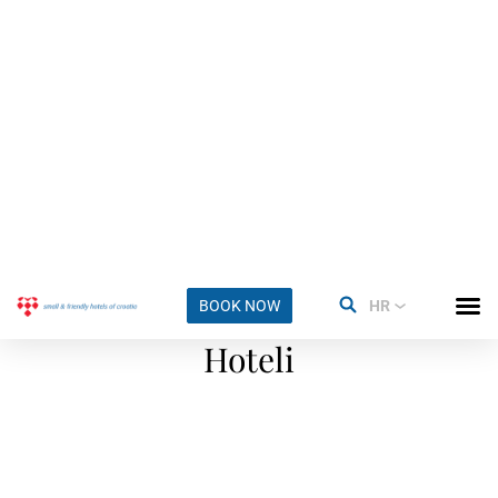
Viteški ples Moreška
Hoteli