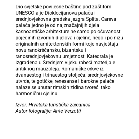
Dio svjetske povijesne baštine pod zaštitom
UNESCO-a je Dioklecijanova palača i
srednjovjekovna gradska jezgra Splita. Careva
palača jedno je od najznačajnijih djela
kasnoantičke arhitekture ne samo po očuvanosti
pojedinih izvornih dijelova i cjeline, nego i po nizu
originalnih arhitektonskih formi koje navještaju
novu ranokršćansku, bizantsku i
ranosrednjovjekovnu umjetnost. Katedrala je
izgrađena u Srednjem vijeku rabeći materijale
antiknog mauzoleja. Romaničke crkve iz
dvanaestog i trinaestog stoljeća, srednjovjekovne
utvrde, te gotičke, renesanse i barokne palače
nalaze se unutar rimskih zidina tvoreći tako
harmoničnu cjelinu.
Izvor: Hrvatska turistička zajednica
Autor fotografije: Ante Verzotti