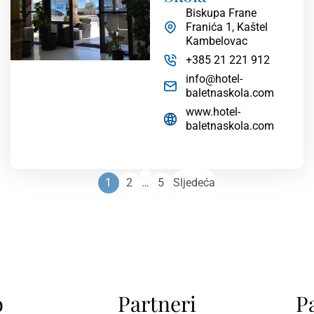
Biskupa Frane
Franića 1, Kaštel
Kambelovac
+385 21 221 912
info@hotel-
baletnaskola.com
www.hotel-
baletnaskola.com
1
2
…
5
Sljedeća
b
Partneri
P