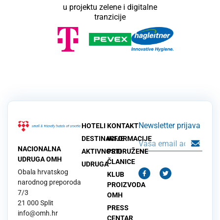
u projektu zelene i digitalne
tranzicije
Newsletter prijava
HOTELI
KONTAKT
DESTINACIJE
INFORMACIJE
NACIONALNA
AKTIVNOSTI
PRIDRUŽENE
UDRUGA OMH
ČLANICE
UDRUGA
Obala hrvatskog
KLUB
narodnog preporoda
PROIZVODA
7/3
OMH
21 000 Split
PRESS
info@omh.hr
CENTAR