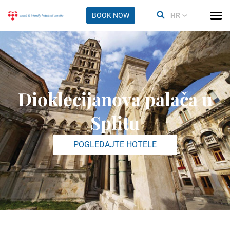
BOOK NOW
HR
Dioklecijanova palača u
Splitu
POGLEDAJTE HOTELE